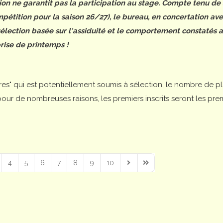
tion ne garantit pas la participation au stage. Compte tenu de
étition pour la saison 26/27), le bureau, en concertation ave
 sélection basée sur l'assiduité et le comportement constatés 
rise de printemps !
ires" qui est potentiellement soumis à sélection, le nombre de p
is pour de nombreuses raisons, les premiers inscrits seront les pre
4
5
6
7
8
9
10
Next Page
Last Page