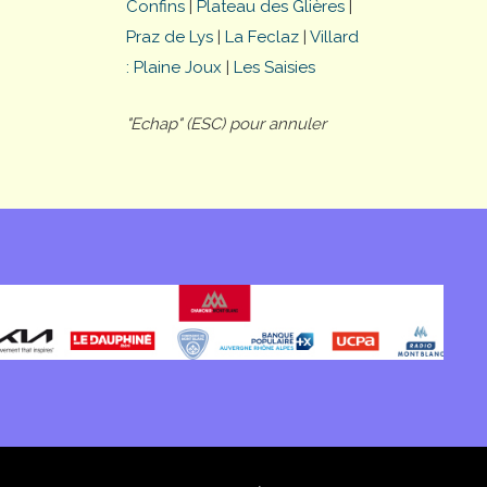
Confins
|
Plateau des Glières
|
Praz de Lys
|
La Feclaz
|
Villard
: Plaine Joux
|
Les Saisies
"Echap" (ESC) pour annuler