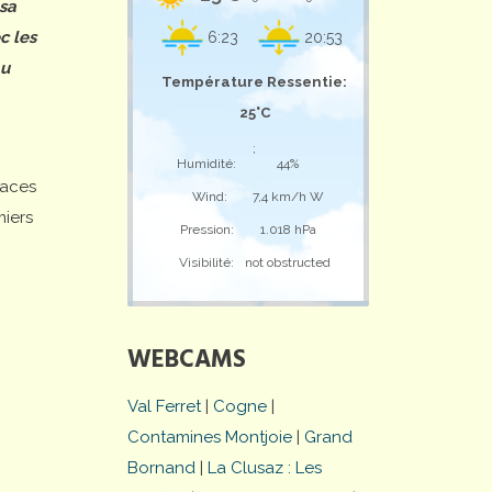
 sa
c les
6:23
20:53
au
Température Ressentie:
25°C
;
Humidité:
44%
laces
Wind:
7,4 km/h W
miers
Pression:
1.018 hPa
Visibilité:
not obstructed
WEBCAMS
Val Ferret
|
Cogne
|
Contamines Montjoie
|
Grand
Bornand
|
La Clusaz : Les