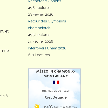
Recherche Coachs
498 Lectures
23 Février 2026
Retour des Olympiens
chamoniards
nt et
495 Lectures
14 Février 2026
Interfoyers Cham 2026
comme
601 Lectures
MÉTÉO IN CHAMONIX-
MONT-BLANC
8th Août, 2026 - 14:23
ole à
Ciel Dégagé
25°C
25°C min
25°C max