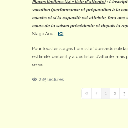
Places limitées (24 + liste d'attente)
: L'inscrip
vocation (performance et préparation à la comp
coachs et si la capacité est atteinte, fera une
cours de la saison précédente et depuis la rep
Stage Aout :
ICI
Pour tous les stages hormis le "dossards solida
est limité; certes il y a des listes d'attente, ma
servis.
285 lectures
1
2
3
First Page
Previous Page