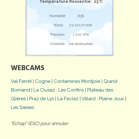
Température Ressentie: 23°C
;
Humidité:
63%
Wind:
7,2 km/h NW
Pression:
1.021 hPa
Visibilité:
not obstructed
WEBCAMS
Val Ferret
|
Cogne
|
Contamines Montjoie
|
Grand
Bornand
|
La Clusaz : Les Confins
|
Plateau des
Glières
|
Praz de Lys
|
La Feclaz
|
Villard : Plaine Joux
|
Les Saisies
"Echap" (ESC) pour annuler