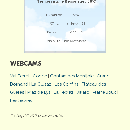
Température Ressentie: 18°C
;
Humidité:
64%
Wind:
9,3 km/h SE
Pression:
1.020 hPa
Visibilité:
not obstructed
WEBCAMS
Val Ferret
|
Cogne
|
Contamines Montjoie
|
Grand
Bornand
|
La Clusaz : Les Confins
|
Plateau des
Glières
|
Praz de Lys
|
La Feclaz
|
Villard : Plaine Joux
|
Les Saisies
"Echap" (ESC) pour annuler