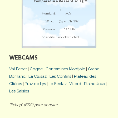
Température Ressentie: 25°C
;
Humidité:
50%
Wind:
7,4 km/h NW
Pression:
1.020 hPa
Visibilité:
not obstructed
WEBCAMS
Val Ferret
|
Cogne
|
Contamines Montjoie
|
Grand
Bornand
|
La Clusaz : Les Confins
|
Plateau des
Glières
|
Praz de Lys
|
La Feclaz
|
Villard : Plaine Joux
|
Les Saisies
"Echap" (ESC) pour annuler