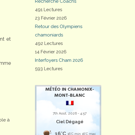
Recherche Coachs
491 Lectures
23 Février 2026
Retour des Olympiens
chamoniards
nt et
492 Lectures
14 Février 2026
Interfoyers Cham 2026
comme
593 Lectures
MÉTÉO IN CHAMONIX-
MONT-BLANC
7th Août, 2026 - 4:57
ole à
Ciel Dégagé
16°C
16°C min
16°C max