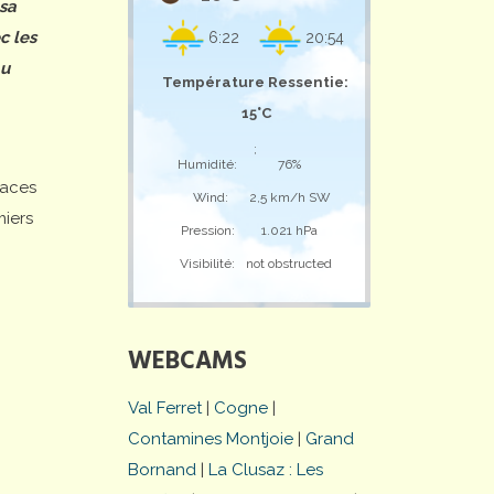
 sa
c les
6:22
20:54
au
Température Ressentie:
15°C
;
Humidité:
76%
laces
Wind:
2,5 km/h SW
miers
Pression:
1.021 hPa
Visibilité:
not obstructed
WEBCAMS
Val Ferret
|
Cogne
|
Contamines Montjoie
|
Grand
Bornand
|
La Clusaz : Les