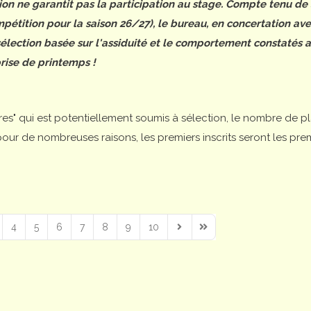
tion ne garantit pas la participation au stage. Compte tenu de
étition pour la saison 26/27), le bureau, en concertation ave
 sélection basée sur l'assiduité et le comportement constatés 
rise de printemps !
ires" qui est potentiellement soumis à sélection, le nombre de p
is pour de nombreuses raisons, les premiers inscrits seront les pre
4
5
6
7
8
9
10
Next Page
Last Page