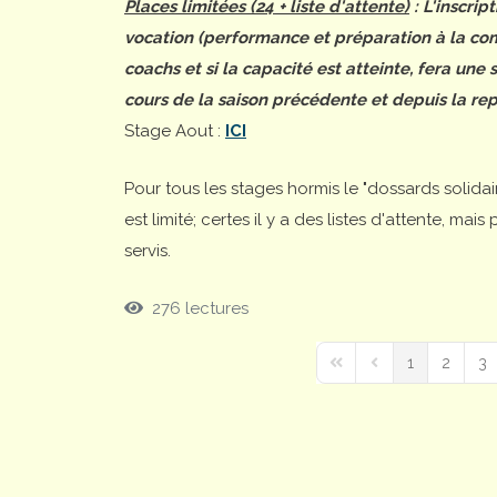
Places limitées (24 + liste d'attente)
: L'inscrip
vocation (performance et préparation à la comp
coachs et si la capacité est atteinte, fera une
cours de la saison précédente et depuis la rep
Stage Aout :
ICI
Pour tous les stages hormis le "dossards solida
est limité; certes il y a des listes d'attente, ma
servis.
276 lectures
1
2
3
First Page
Previous Page