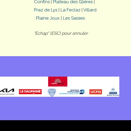
Confins
|
Plateau des Glières
|
Praz de Lys
|
La Feclaz
|
Villard
: Plaine Joux
|
Les Saisies
"Echap" (ESC) pour annuler