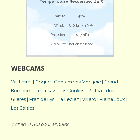
Température Ressentie: 24°C
;
Humidité:
48%
Wind:
8,0 km/h NW
Pression:
1.017 hPa
Visibilité:
not obstructed
WEBCAMS
Val Ferret
|
Cogne
|
Contamines Montjoie
|
Grand
Bornand
|
La Clusaz : Les Confins
|
Plateau des
Glières
|
Praz de Lys
|
La Feclaz
|
Villard : Plaine Joux
|
Les Saisies
"Echap" (ESC) pour annuler