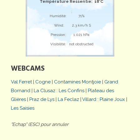
Température Ressentie: 18°C
;
Humidité:
71%
Wind:
2,3 km/h S
Pression:
1.021 hPa
Visibilité:
not obstructed
WEBCAMS
Val Ferret
|
Cogne
|
Contamines Montjoie
|
Grand
Bornand
|
La Clusaz : Les Confins
|
Plateau des
Glières
|
Praz de Lys
|
La Feclaz
|
Villard : Plaine Joux
|
Les Saisies
"Echap" (ESC) pour annuler