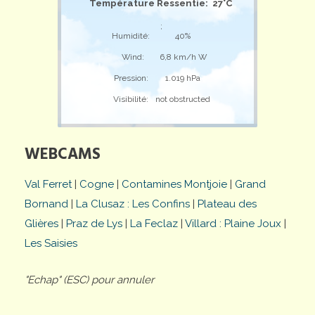
Température Ressentie: 27°C
;
Humidité:
40%
Wind:
6,8 km/h W
Pression:
1.019 hPa
Visibilité:
not obstructed
WEBCAMS
Val Ferret
|
Cogne
|
Contamines Montjoie
|
Grand
Bornand
|
La Clusaz : Les Confins
|
Plateau des
Glières
|
Praz de Lys
|
La Feclaz
|
Villard : Plaine Joux
|
Les Saisies
"Echap" (ESC) pour annuler