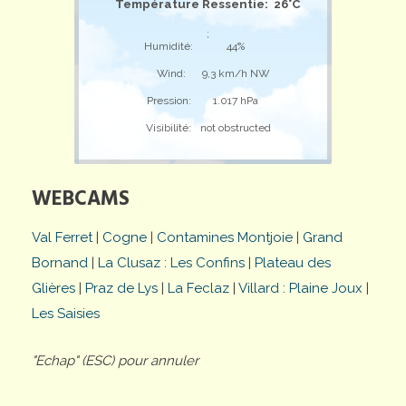
Température Ressentie: 26°C
;
Humidité:
44%
Wind:
9,3 km/h NW
Pression:
1.017 hPa
Visibilité:
not obstructed
WEBCAMS
Val Ferret
|
Cogne
|
Contamines Montjoie
|
Grand
Bornand
|
La Clusaz : Les Confins
|
Plateau des
Glières
|
Praz de Lys
|
La Feclaz
|
Villard : Plaine Joux
|
Les Saisies
"Echap" (ESC) pour annuler