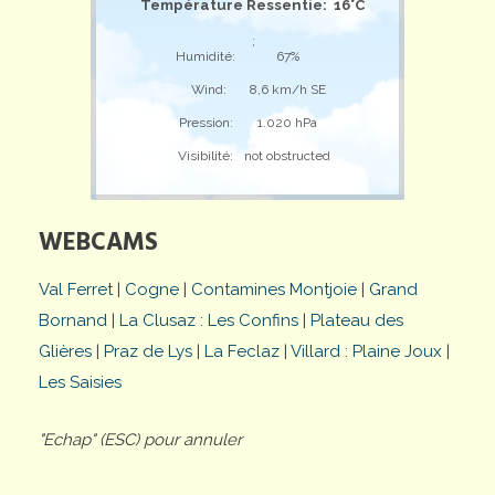
Température Ressentie: 16°C
;
Humidité:
67%
Wind:
8,6 km/h SE
Pression:
1.020 hPa
Visibilité:
not obstructed
WEBCAMS
Val Ferret
|
Cogne
|
Contamines Montjoie
|
Grand
Bornand
|
La Clusaz : Les Confins
|
Plateau des
Glières
|
Praz de Lys
|
La Feclaz
|
Villard : Plaine Joux
|
Les Saisies
"Echap" (ESC) pour annuler