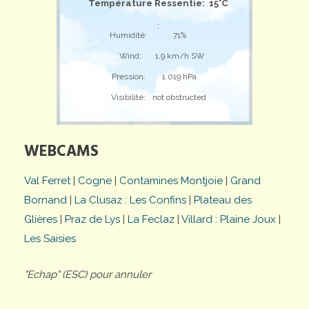
Température Ressentie: 15°C
;
Humidité:
71%
Wind:
1,9 km/h SW
Pression:
1.019 hPa
Visibilité:
not obstructed
WEBCAMS
Val Ferret
|
Cogne
|
Contamines Montjoie
|
Grand
Bornand
|
La Clusaz : Les Confins
|
Plateau des
Glières
|
Praz de Lys
|
La Feclaz
|
Villard : Plaine Joux
|
Les Saisies
"Echap" (ESC) pour annuler