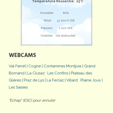
Température Ressentie: 23°C
;
Humidité:
60%
Wind:
3,1 km/h SW
Pression:
1.020 hPa
Visibilité:
not obstructed
WEBCAMS
Val Ferret
|
Cogne
|
Contamines Montjoie
|
Grand
Bornand
|
La Clusaz : Les Confins
|
Plateau des
Glières
|
Praz de Lys
|
La Feclaz
|
Villard : Plaine Joux
|
Les Saisies
"Echap" (ESC) pour annuler