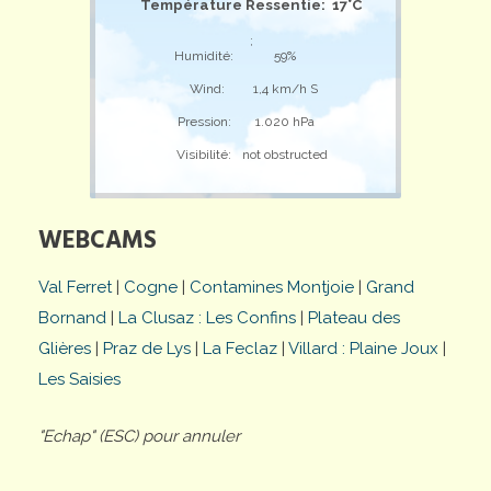
Température Ressentie: 17°C
;
Humidité:
59%
Wind:
1,4 km/h S
Pression:
1.020 hPa
Visibilité:
not obstructed
WEBCAMS
Val Ferret
|
Cogne
|
Contamines Montjoie
|
Grand
Bornand
|
La Clusaz : Les Confins
|
Plateau des
Glières
|
Praz de Lys
|
La Feclaz
|
Villard : Plaine Joux
|
Les Saisies
"Echap" (ESC) pour annuler