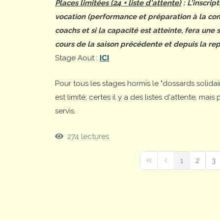
Places limitées (24 + liste d'attente)
: L'inscrip
vocation (performance et préparation à la comp
coachs et si la capacité est atteinte, fera une
cours de la saison précédente et depuis la rep
Stage Aout :
ICI
Pour tous les stages hormis le "dossards solida
est limité; certes il y a des listes d'attente, ma
servis.
274 lectures
1
2
3
First Page
Previous Page