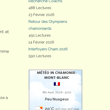
Recherche Coachs
488 Lectures
23 Février 2026
Retour des Olympiens
chamoniards
nt et
491 Lectures
14 Février 2026
Interfoyers Cham 2026
comme
590 Lectures
MÉTÉO IN CHAMONIX-
MONT-BLANC
6th Août, 2026 - 9:00
ole à
Peu Nuageux
20°C
20°C min
20°C max