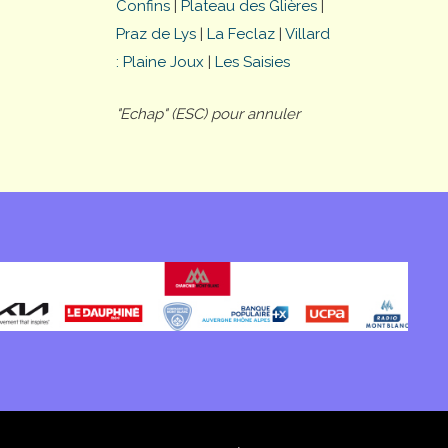
Confins
|
Plateau des Glières
|
Praz de Lys
|
La Feclaz
|
Villard
: Plaine Joux
|
Les Saisies
"Echap" (ESC) pour annuler