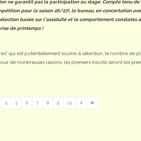
tion ne garantit pas la participation au stage. Compte tenu de
étition pour la saison 26/27), le bureau, en concertation ave
 sélection basée sur l'assiduité et le comportement constatés 
rise de printemps !
ires" qui est potentiellement soumis à sélection, le nombre de p
is pour de nombreuses raisons, les premiers inscrits seront les pre
4
5
6
7
8
9
10
Next Page
Last Page