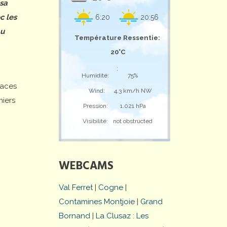
 sa
c les
6:20
20:56
au
Température Ressentie:
20°C
;
Humidité:
75%
laces
Wind:
4,3 km/h NW
miers
Pression:
1.021 hPa
Visibilité:
not obstructed
WEBCAMS
Val Ferret
|
Cogne
|
Contamines Montjoie
|
Grand
Bornand
|
La Clusaz : Les