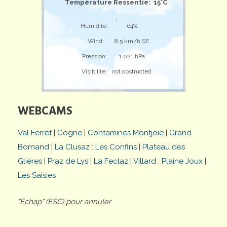
Température Ressentie: 15°C
;
Humidité:
64%
Wind:
8,5 km/h SE
Pression:
1.021 hPa
Visibilité:
not obstructed
WEBCAMS
Val Ferret
|
Cogne
|
Contamines Montjoie
|
Grand
Bornand
|
La Clusaz : Les Confins
|
Plateau des
Glières
|
Praz de Lys
|
La Feclaz
|
Villard : Plaine Joux
|
Les Saisies
"Echap" (ESC) pour annuler