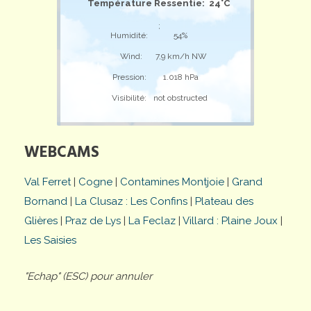
Température Ressentie: 24°C
;
Humidité:
54%
Wind:
7,9 km/h NW
Pression:
1.018 hPa
Visibilité:
not obstructed
WEBCAMS
Val Ferret
|
Cogne
|
Contamines Montjoie
|
Grand
Bornand
|
La Clusaz : Les Confins
|
Plateau des
Glières
|
Praz de Lys
|
La Feclaz
|
Villard : Plaine Joux
|
Les Saisies
"Echap" (ESC) pour annuler