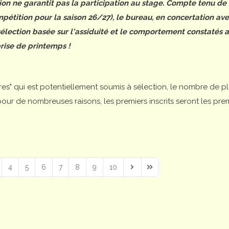
tion ne garantit pas la participation au stage. Compte tenu de
étition pour la saison 26/27), le bureau, en concertation ave
 sélection basée sur l'assiduité et le comportement constatés 
rise de printemps !
ires" qui est potentiellement soumis à sélection, le nombre de p
is pour de nombreuses raisons, les premiers inscrits seront les pre
4
5
6
7
8
9
10
Next Page
Last Page