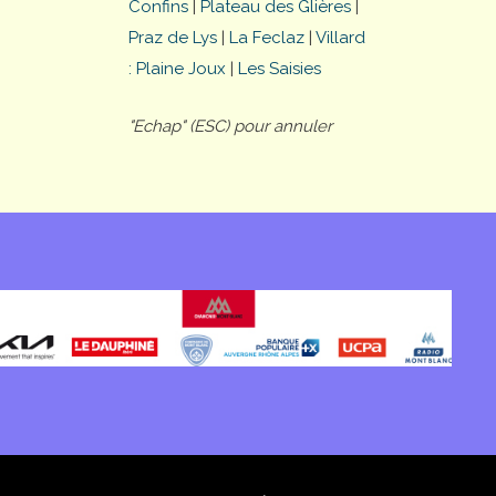
Confins
|
Plateau des Glières
|
Praz de Lys
|
La Feclaz
|
Villard
: Plaine Joux
|
Les Saisies
"Echap" (ESC) pour annuler