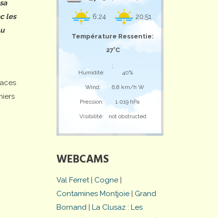
 sa
c les
6:24
20:51
au
Température Ressentie:
27°C
;
Humidité:
40%
laces
Wind:
6,8 km/h W
miers
Pression:
1.019 hPa
Visibilité:
not obstructed
WEBCAMS
Val Ferret
|
Cogne
|
Contamines Montjoie
|
Grand
Bornand
|
La Clusaz : Les