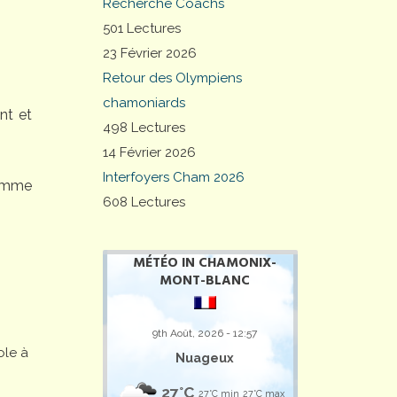
Recherche Coachs
501 Lectures
23 Février 2026
Retour des Olympiens
chamoniards
nt et
498 Lectures
14 Février 2026
Interfoyers Cham 2026
comme
608 Lectures
MÉTÉO IN CHAMONIX-
MONT-BLANC
9th Août, 2026 - 12:57
ole à
Nuageux
27°C
27°C min
27°C max