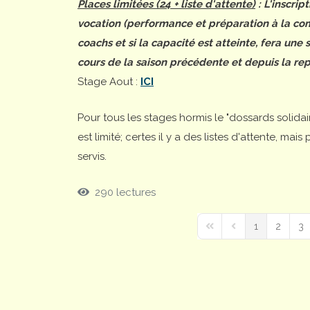
Places limitées (24 + liste d'attente)
: L'inscrip
vocation (performance et préparation à la comp
coachs et si la capacité est atteinte, fera une
cours de la saison précédente et depuis la rep
Stage Aout :
ICI
Pour tous les stages hormis le "dossards solida
est limité; certes il y a des listes d'attente, ma
servis.
290 lectures
1
2
3
First Page
Previous Page