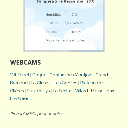
Température Ressentie: 18°C
;
Humidité:
63%
Wind:
1,6 km/h NE
Pression:
1.019 hPa
Visibilité:
not obstructed
WEBCAMS
Val Ferret
|
Cogne
|
Contamines Montjoie
|
Grand
Bornand
|
La Clusaz : Les Confins
|
Plateau des
Glières
|
Praz de Lys
|
La Feclaz
|
Villard : Plaine Joux
|
Les Saisies
"Echap" (ESC) pour annuler