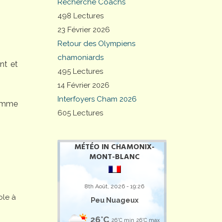
Recherche Coachs
498 Lectures
23 Février 2026
Retour des Olympiens
chamoniards
nt et
495 Lectures
14 Février 2026
Interfoyers Cham 2026
comme
605 Lectures
MÉTÉO IN CHAMONIX-
MONT-BLANC
8th Août, 2026 - 19:26
ole à
Peu Nuageux
26°C
26°C min
26°C max