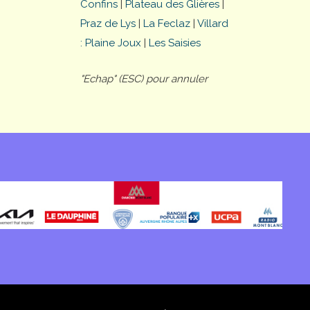
Confins
|
Plateau des Glières
|
Praz de Lys
|
La Feclaz
|
Villard
: Plaine Joux
|
Les Saisies
"Echap" (ESC) pour annuler