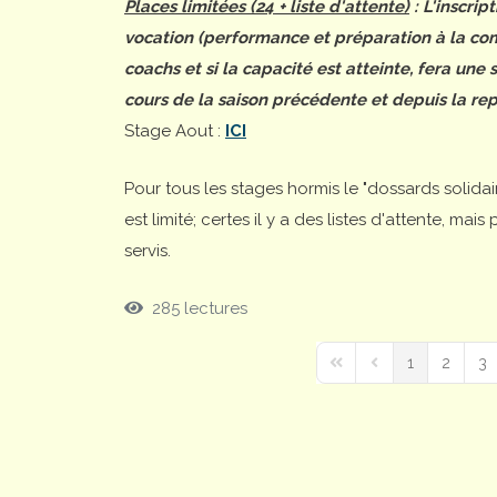
Places limitées (24 + liste d'attente)
: L'inscrip
vocation (performance et préparation à la comp
coachs et si la capacité est atteinte, fera une
cours de la saison précédente et depuis la rep
Stage Aout :
ICI
Pour tous les stages hormis le "dossards solida
est limité; certes il y a des listes d'attente, ma
servis.
285 lectures
1
2
3
First Page
Previous Page