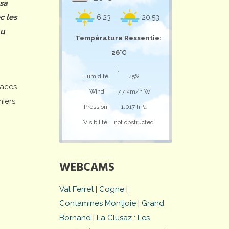
 sa
c les
6:23
20:53
au
Température Ressentie:
26°C
;
Humidité:
45%
laces
Wind:
7,7 km/h W
miers
Pression:
1.017 hPa
Visibilité:
not obstructed
WEBCAMS
Val Ferret
|
Cogne
|
Contamines Montjoie
|
Grand
Bornand
|
La Clusaz : Les