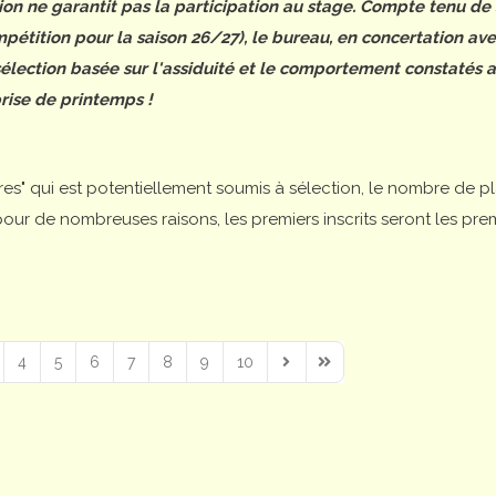
tion ne garantit pas la participation au stage. Compte tenu de
étition pour la saison 26/27), le bureau, en concertation ave
 sélection basée sur l'assiduité et le comportement constatés 
rise de printemps !
ires" qui est potentiellement soumis à sélection, le nombre de p
is pour de nombreuses raisons, les premiers inscrits seront les pre
4
5
6
7
8
9
10
Next Page
Last Page