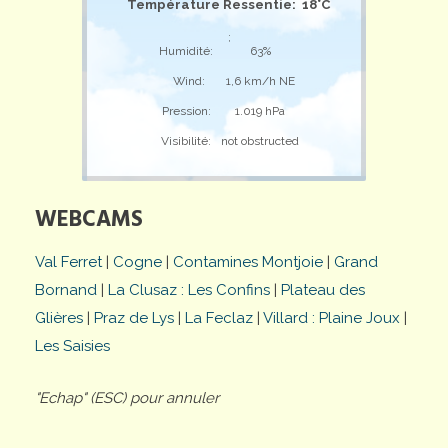
Température Ressentie: 18°C
;
Humidité:
63%
Wind:
1,6 km/h NE
Pression:
1.019 hPa
Visibilité:
not obstructed
WEBCAMS
Val Ferret
|
Cogne
|
Contamines Montjoie
|
Grand
Bornand
|
La Clusaz : Les Confins
|
Plateau des
Glières
|
Praz de Lys
|
La Feclaz
|
Villard : Plaine Joux
|
Les Saisies
"Echap" (ESC) pour annuler