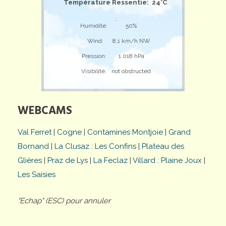
Température Ressentie: 24°C
;
Humidité:
50%
Wind:
8,1 km/h NW
Pression:
1.018 hPa
Visibilité:
not obstructed
WEBCAMS
Val Ferret
|
Cogne
|
Contamines Montjoie
|
Grand
Bornand
|
La Clusaz : Les Confins
|
Plateau des
Glières
|
Praz de Lys
|
La Feclaz
|
Villard : Plaine Joux
|
Les Saisies
"Echap" (ESC) pour annuler