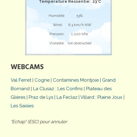
Température Ressentie: 23°C
;
Humidité:
53%
Wind:
6,3 km/h NW
Pression:
1.020 hPa
Visibilité:
not obstructed
WEBCAMS
Val Ferret
|
Cogne
|
Contamines Montjoie
|
Grand
Bornand
|
La Clusaz : Les Confins
|
Plateau des
Glières
|
Praz de Lys
|
La Feclaz
|
Villard : Plaine Joux
|
Les Saisies
"Echap" (ESC) pour annuler