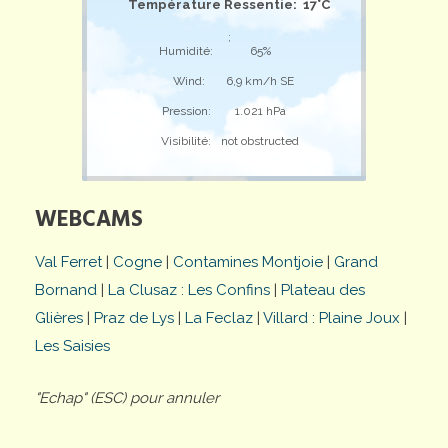
Température Ressentie: 17°C
;
Humidité:
65%
Wind:
6,9 km/h SE
Pression:
1.021 hPa
Visibilité:
not obstructed
WEBCAMS
Val Ferret
|
Cogne
|
Contamines Montjoie
|
Grand
Bornand
|
La Clusaz : Les Confins
|
Plateau des
Glières
|
Praz de Lys
|
La Feclaz
|
Villard : Plaine Joux
|
Les Saisies
"Echap" (ESC) pour annuler