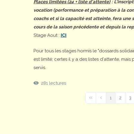
Places limitées (24 + liste d'attente)
: L'inscrip
vocation (performance et préparation à la comp
coachs et si la capacité est atteinte, fera une
cours de la saison précédente et depuis la rep
Stage Aout :
ICI
Pour tous les stages hormis le "dossards solida
est limité; certes il y a des listes d'attente, ma
servis.
281 lectures
1
2
3
First Page
Previous Page