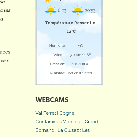
 sa
c les
6:23
20:53
au
Température Ressentie:
14°C
;
Humidité:
73%
laces
Wind:
5,0 km/h SE
miers
Pression:
1.021 hPa
Visibilité:
not obstructed
WEBCAMS
Val Ferret
|
Cogne
|
Contamines Montjoie
|
Grand
Bornand
|
La Clusaz : Les