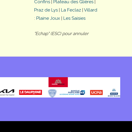
Confins
|
Plateau des Glières
|
Praz de Lys
|
La Feclaz
|
Villard
: Plaine Joux
|
Les Saisies
"Echap" (ESC) pour annuler