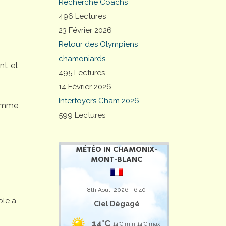
Recherche Coachs
496 Lectures
23 Février 2026
Retour des Olympiens
chamoniards
nt et
495 Lectures
14 Février 2026
Interfoyers Cham 2026
comme
599 Lectures
MÉTÉO IN CHAMONIX-
MONT-BLANC
8th Août, 2026 - 6:40
ole à
Ciel Dégagé
14°C
14°C min
14°C max