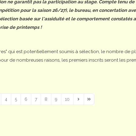
tion ne garantit pas la participation au stage. Compte tenu de
étition pour la saison 26/27), le bureau, en concertation ave
 sélection basée sur l'assiduité et le comportement constatés 
rise de printemps !
ires" qui est potentiellement soumis à sélection, le nombre de p
is pour de nombreuses raisons, les premiers inscrits seront les pre
4
5
6
7
8
9
10
Next Page
Last Page