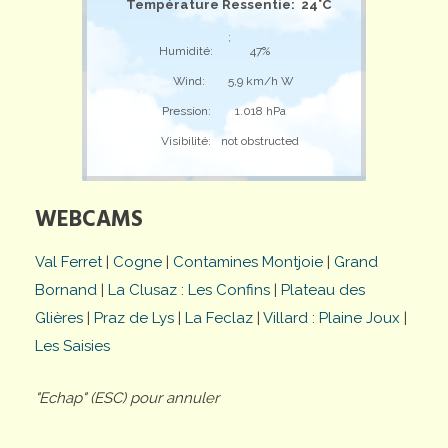
Température Ressentie: 24°C
;
Humidité:
47%
Wind:
5,9 km/h W
Pression:
1.018 hPa
Visibilité:
not obstructed
WEBCAMS
Val Ferret
|
Cogne
|
Contamines Montjoie
|
Grand
Bornand
|
La Clusaz : Les Confins
|
Plateau des
Glières
|
Praz de Lys
|
La Feclaz
|
Villard : Plaine Joux
|
Les Saisies
"Echap" (ESC) pour annuler