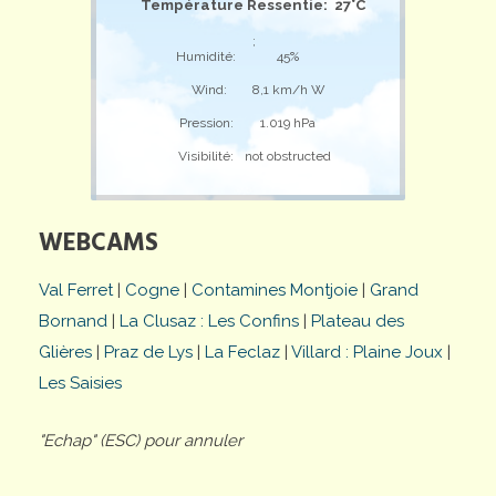
Température Ressentie: 27°C
;
Humidité:
45%
Wind:
8,1 km/h W
Pression:
1.019 hPa
Visibilité:
not obstructed
WEBCAMS
Val Ferret
|
Cogne
|
Contamines Montjoie
|
Grand
Bornand
|
La Clusaz : Les Confins
|
Plateau des
Glières
|
Praz de Lys
|
La Feclaz
|
Villard : Plaine Joux
|
Les Saisies
"Echap" (ESC) pour annuler