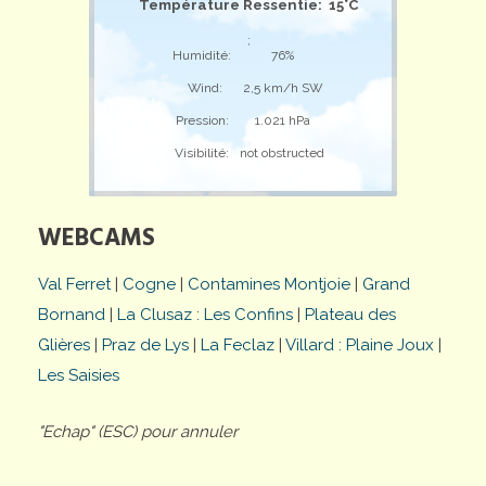
Température Ressentie: 15°C
;
Humidité:
76%
Wind:
2,5 km/h SW
Pression:
1.021 hPa
Visibilité:
not obstructed
WEBCAMS
Val Ferret
|
Cogne
|
Contamines Montjoie
|
Grand
Bornand
|
La Clusaz : Les Confins
|
Plateau des
Glières
|
Praz de Lys
|
La Feclaz
|
Villard : Plaine Joux
|
Les Saisies
"Echap" (ESC) pour annuler