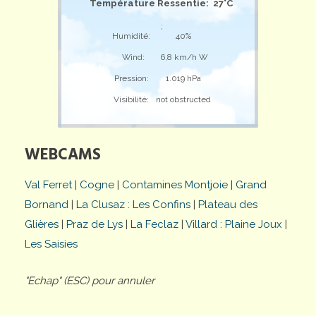
Température Ressentie: 27°C
;
Humidité:
40%
Wind:
6,8 km/h W
Pression:
1.019 hPa
Visibilité:
not obstructed
WEBCAMS
Val Ferret
|
Cogne
|
Contamines Montjoie
|
Grand
Bornand
|
La Clusaz : Les Confins
|
Plateau des
Glières
|
Praz de Lys
|
La Feclaz
|
Villard : Plaine Joux
|
Les Saisies
"Echap" (ESC) pour annuler