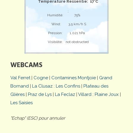
Température Ressentie: 17°C
;
Humidité:
75%
Wind:
3,5 km/h S
Pression:
1.021 hPa
Visibilité:
not obstructed
WEBCAMS
Val Ferret
|
Cogne
|
Contamines Montjoie
|
Grand
Bornand
|
La Clusaz : Les Confins
|
Plateau des
Glières
|
Praz de Lys
|
La Feclaz
|
Villard : Plaine Joux
|
Les Saisies
"Echap" (ESC) pour annuler