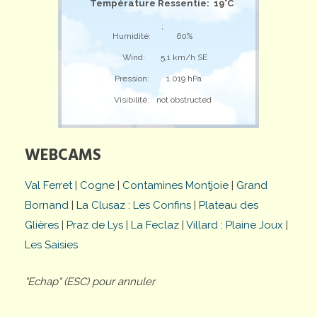
Température Ressentie: 19°C
;
Humidité:
60%
Wind:
5,1 km/h SE
Pression:
1.019 hPa
Visibilité:
not obstructed
WEBCAMS
Val Ferret
|
Cogne
|
Contamines Montjoie
|
Grand
Bornand
|
La Clusaz : Les Confins
|
Plateau des
Glières
|
Praz de Lys
|
La Feclaz
|
Villard : Plaine Joux
|
Les Saisies
"Echap" (ESC) pour annuler