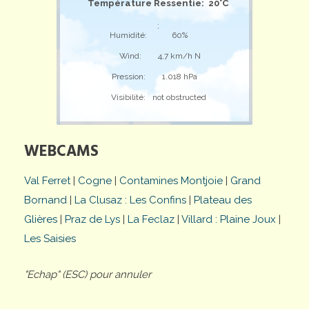
Température Ressentie: 20°C
;
Humidité:
60%
Wind:
4,7 km/h N
Pression:
1.018 hPa
Visibilité:
not obstructed
WEBCAMS
Val Ferret
|
Cogne
|
Contamines Montjoie
|
Grand
Bornand
|
La Clusaz : Les Confins
|
Plateau des
Glières
|
Praz de Lys
|
La Feclaz
|
Villard : Plaine Joux
|
Les Saisies
"Echap" (ESC) pour annuler