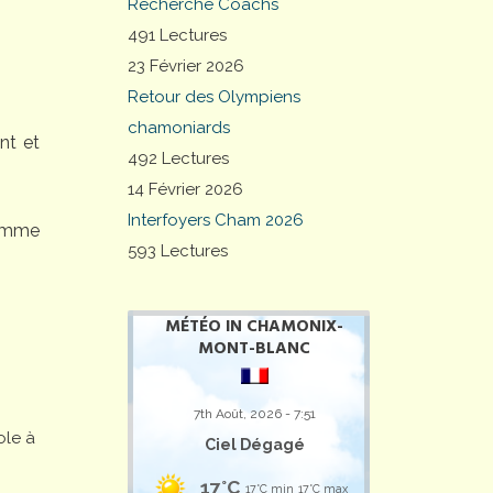
Recherche Coachs
491 Lectures
23 Février 2026
Retour des Olympiens
chamoniards
nt et
492 Lectures
14 Février 2026
Interfoyers Cham 2026
comme
593 Lectures
MÉTÉO IN CHAMONIX-
MONT-BLANC
7th Août, 2026 - 7:51
ole à
Ciel Dégagé
17°C
17°C min
17°C max