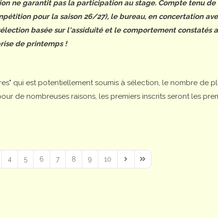
tion ne garantit pas la participation au stage. Compte tenu de
étition pour la saison 26/27), le bureau, en concertation ave
 sélection basée sur l'assiduité et le comportement constatés 
rise de printemps !
ires" qui est potentiellement soumis à sélection, le nombre de p
is pour de nombreuses raisons, les premiers inscrits seront les pre
4
5
6
7
8
9
10
Next Page
Last Page