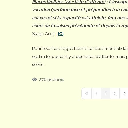
Places limitées (24 + liste d'attente)
: L'inscrip
vocation (performance et préparation à la comp
coachs et si la capacité est atteinte, fera une
cours de la saison précédente et depuis la rep
Stage Aout :
ICI
Pour tous les stages hormis le "dossards solida
est limité; certes il y a des listes d'attente, ma
servis.
276 lectures
1
2
3
First Page
Previous Page