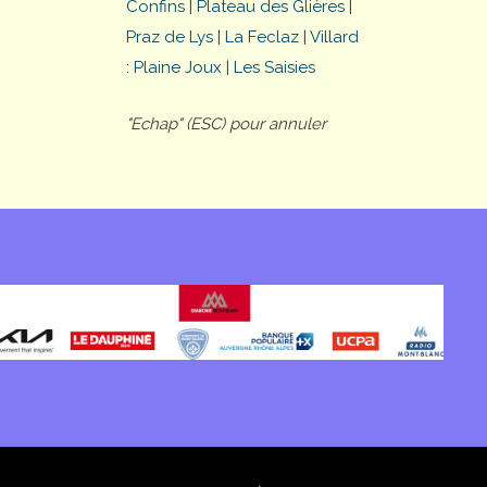
Confins
|
Plateau des Glières
|
Praz de Lys
|
La Feclaz
|
Villard
: Plaine Joux
|
Les Saisies
"Echap" (ESC) pour annuler