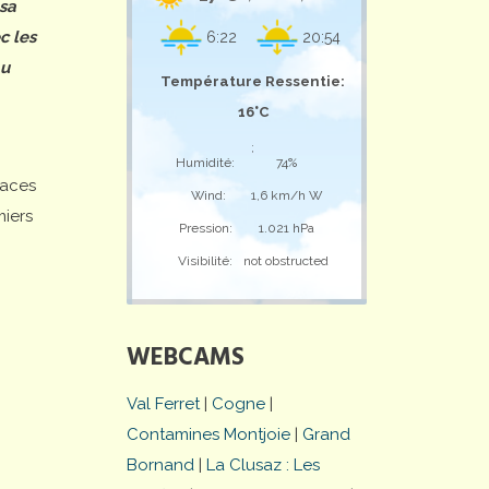
 sa
c les
6:22
20:54
au
Température Ressentie:
16°C
;
Humidité:
74%
laces
Wind:
1,6 km/h W
miers
Pression:
1.021 hPa
Visibilité:
not obstructed
WEBCAMS
Val Ferret
|
Cogne
|
Contamines Montjoie
|
Grand
Bornand
|
La Clusaz : Les