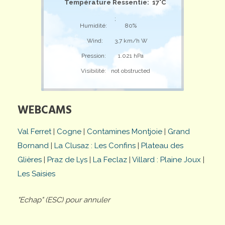
Température Ressentie: 17°C
;
Humidité:
80%
Wind:
3,7 km/h W
Pression:
1.021 hPa
Visibilité:
not obstructed
WEBCAMS
Val Ferret
|
Cogne
|
Contamines Montjoie
|
Grand
Bornand
|
La Clusaz : Les Confins
|
Plateau des
Glières
|
Praz de Lys
|
La Feclaz
|
Villard : Plaine Joux
|
Les Saisies
"Echap" (ESC) pour annuler