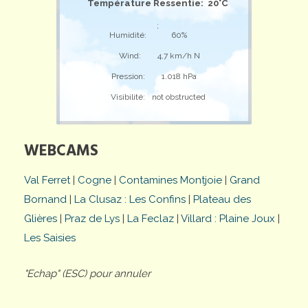
Température Ressentie: 20°C
;
Humidité:
60%
Wind:
4,7 km/h N
Pression:
1.018 hPa
Visibilité:
not obstructed
WEBCAMS
Val Ferret
|
Cogne
|
Contamines Montjoie
|
Grand
Bornand
|
La Clusaz : Les Confins
|
Plateau des
Glières
|
Praz de Lys
|
La Feclaz
|
Villard : Plaine Joux
|
Les Saisies
"Echap" (ESC) pour annuler