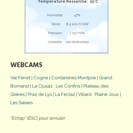
Température Ressentie: 25°C
;
Humidité:
47%
Wind:
8,5 km/h NW
Pression:
1.017 hPa
Visibilité:
not obstructed
WEBCAMS
Val Ferret
|
Cogne
|
Contamines Montjoie
|
Grand
Bornand
|
La Clusaz : Les Confins
|
Plateau des
Glières
|
Praz de Lys
|
La Feclaz
|
Villard : Plaine Joux
|
Les Saisies
"Echap" (ESC) pour annuler