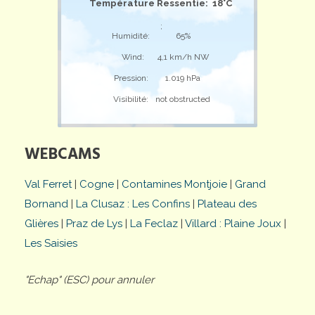
Température Ressentie: 18°C
;
Humidité:
65%
Wind:
4,1 km/h NW
Pression:
1.019 hPa
Visibilité:
not obstructed
WEBCAMS
Val Ferret
|
Cogne
|
Contamines Montjoie
|
Grand
Bornand
|
La Clusaz : Les Confins
|
Plateau des
Glières
|
Praz de Lys
|
La Feclaz
|
Villard : Plaine Joux
|
Les Saisies
"Echap" (ESC) pour annuler