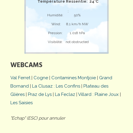
Température Ressentie: 24°C
;
Humidité:
50%
Wind:
8,1 km/h NW
Pression:
1.018 hPa
Visibilité:
not obstructed
WEBCAMS
Val Ferret
|
Cogne
|
Contamines Montjoie
|
Grand
Bornand
|
La Clusaz : Les Confins
|
Plateau des
Glières
|
Praz de Lys
|
La Feclaz
|
Villard : Plaine Joux
|
Les Saisies
"Echap" (ESC) pour annuler