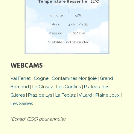
Température Ressentie: 21°C
;
Humidité:
54%
Wind:
3,5 km/h SE
Pression:
1.019 hPa
Visibilité:
not obstructed
WEBCAMS
Val Ferret
|
Cogne
|
Contamines Montjoie
|
Grand
Bornand
|
La Clusaz : Les Confins
|
Plateau des
Glières
|
Praz de Lys
|
La Feclaz
|
Villard : Plaine Joux
|
Les Saisies
"Echap" (ESC) pour annuler