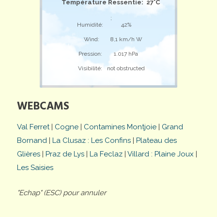
Température Ressentie: 27°C
;
Humidité:
42%
Wind:
8,1 km/h W
Pression:
1.017 hPa
Visibilité:
not obstructed
WEBCAMS
Val Ferret
|
Cogne
|
Contamines Montjoie
|
Grand
Bornand
|
La Clusaz : Les Confins
|
Plateau des
Glières
|
Praz de Lys
|
La Feclaz
|
Villard : Plaine Joux
|
Les Saisies
"Echap" (ESC) pour annuler