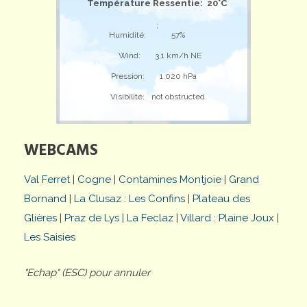
Température Ressentie: 20°C
;
Humidité:
57%
Wind:
3,1 km/h NE
Pression:
1.020 hPa
Visibilité:
not obstructed
WEBCAMS
Val Ferret
|
Cogne
|
Contamines Montjoie
|
Grand
Bornand
|
La Clusaz : Les Confins
|
Plateau des
Glières
|
Praz de Lys
|
La Feclaz
|
Villard : Plaine Joux
|
Les Saisies
"Echap" (ESC) pour annuler