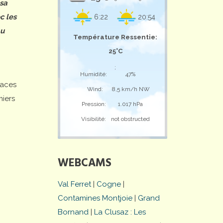
 sa
c les
6:22
20:54
au
Température Ressentie:
25°C
;
Humidité:
47%
laces
Wind:
8,5 km/h NW
miers
Pression:
1.017 hPa
Visibilité:
not obstructed
WEBCAMS
Val Ferret
|
Cogne
|
Contamines Montjoie
|
Grand
Bornand
|
La Clusaz : Les