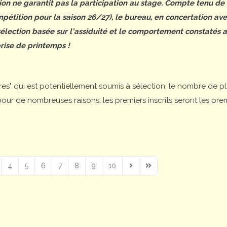
tion ne garantit pas la participation au stage. Compte tenu de
étition pour la saison 26/27), le bureau, en concertation ave
 sélection basée sur l'assiduité et le comportement constatés 
rise de printemps !
ires" qui est potentiellement soumis à sélection, le nombre de p
is pour de nombreuses raisons, les premiers inscrits seront les pre
4
5
6
7
8
9
10
Next Page
Last Page