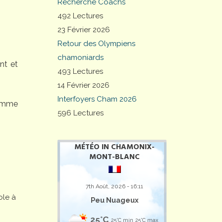
Recherche Coachs
492 Lectures
23 Février 2026
Retour des Olympiens
chamoniards
nt et
493 Lectures
14 Février 2026
Interfoyers Cham 2026
comme
596 Lectures
MÉTÉO IN CHAMONIX-
MONT-BLANC
7th Août, 2026 - 16:11
ole à
Peu Nuageux
25°C
25°C min
25°C max