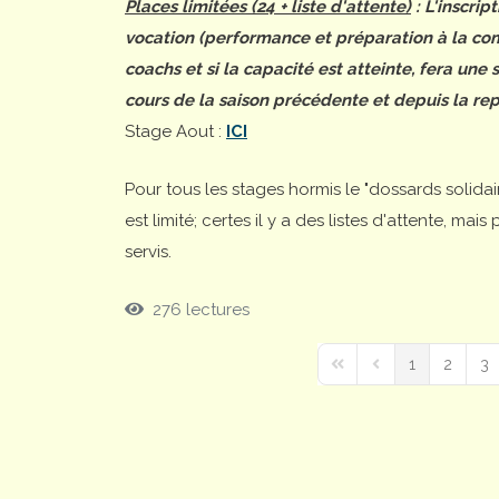
Places limitées (24 + liste d'attente)
: L'inscrip
vocation (performance et préparation à la comp
coachs et si la capacité est atteinte, fera une
cours de la saison précédente et depuis la rep
Stage Aout :
ICI
Pour tous les stages hormis le "dossards solida
est limité; certes il y a des listes d'attente, ma
servis.
276 lectures
1
2
3
First Page
Previous Page