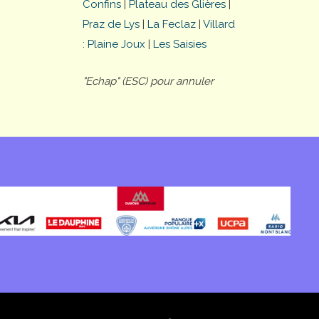
Confins
|
Plateau des Glières
|
Praz de Lys
|
La Feclaz
|
Villard
: Plaine Joux
|
Les Saisies
"Echap" (ESC) pour annuler