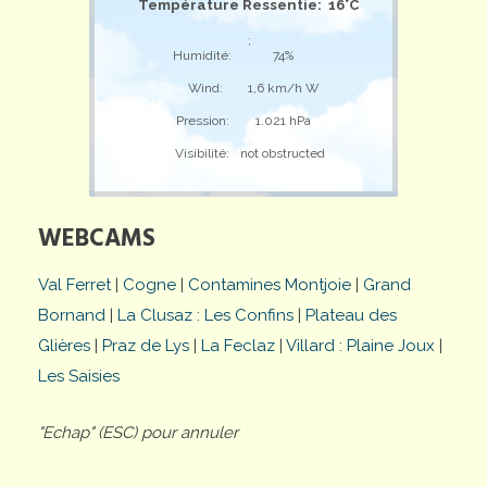
Température Ressentie: 16°C
;
Humidité:
74%
Wind:
1,6 km/h W
Pression:
1.021 hPa
Visibilité:
not obstructed
WEBCAMS
Val Ferret
|
Cogne
|
Contamines Montjoie
|
Grand
Bornand
|
La Clusaz : Les Confins
|
Plateau des
Glières
|
Praz de Lys
|
La Feclaz
|
Villard : Plaine Joux
|
Les Saisies
"Echap" (ESC) pour annuler