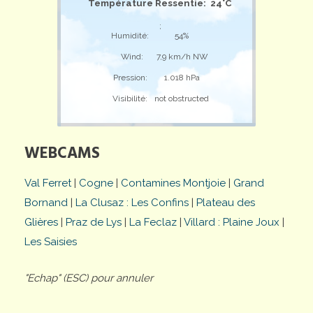
Température Ressentie: 24°C
;
Humidité:
54%
Wind:
7,9 km/h NW
Pression:
1.018 hPa
Visibilité:
not obstructed
WEBCAMS
Val Ferret
|
Cogne
|
Contamines Montjoie
|
Grand
Bornand
|
La Clusaz : Les Confins
|
Plateau des
Glières
|
Praz de Lys
|
La Feclaz
|
Villard : Plaine Joux
|
Les Saisies
"Echap" (ESC) pour annuler