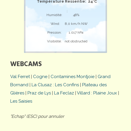
Température Ressentie: 24°C
;
Humidité:
48%
Wind:
8,0 km/h NW
Pression:
1.017 hPa
Visibilité:
not obstructed
WEBCAMS
Val Ferret
|
Cogne
|
Contamines Montjoie
|
Grand
Bornand
|
La Clusaz : Les Confins
|
Plateau des
Glières
|
Praz de Lys
|
La Feclaz
|
Villard : Plaine Joux
|
Les Saisies
"Echap" (ESC) pour annuler