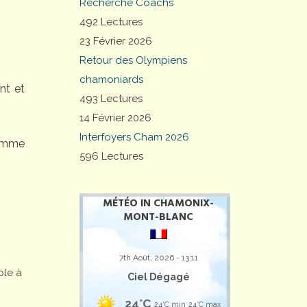
Recherche Coachs
492 Lectures
23 Février 2026
Retour des Olympiens
chamoniards
nt et
493 Lectures
14 Février 2026
Interfoyers Cham 2026
comme
596 Lectures
MÉTÉO IN CHAMONIX-
MONT-BLANC
7th Août, 2026 - 13:11
ole à
Ciel Dégagé
24°C
24°C min
24°C max