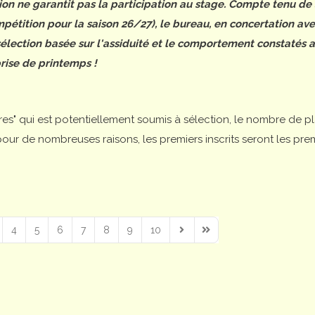
tion ne garantit pas la participation au stage. Compte tenu de
étition pour la saison 26/27), le bureau, en concertation ave
 sélection basée sur l'assiduité et le comportement constatés 
rise de printemps !
ires" qui est potentiellement soumis à sélection, le nombre de p
is pour de nombreuses raisons, les premiers inscrits seront les pre
4
5
6
7
8
9
10
Next Page
Last Page