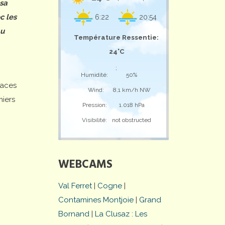
 sa
c les
6:22
20:54
au
Température Ressentie:
24°C
;
Humidité:
50%
laces
Wind:
8,1 km/h NW
miers
Pression:
1.018 hPa
Visibilité:
not obstructed
WEBCAMS
Val Ferret
|
Cogne
|
Contamines Montjoie
|
Grand
Bornand
|
La Clusaz : Les