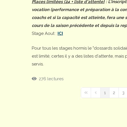
Places limitées (24 + liste d'attente)
: L'inscrip
vocation (performance et préparation à la comp
coachs et si la capacité est atteinte, fera une
cours de la saison précédente et depuis la rep
Stage Aout :
ICI
Pour tous les stages hormis le "dossards solida
est limité; certes il y a des listes d'attente, ma
servis.
276 lectures
1
2
3
First Page
Previous Page