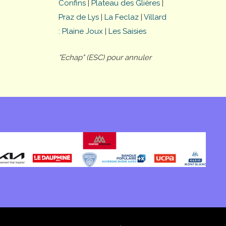
Confins
|
Plateau des Glières
|
Praz de Lys
|
La Feclaz
|
Villard
: Plaine Joux
|
Les Saisies
"Echap" (ESC) pour annuler