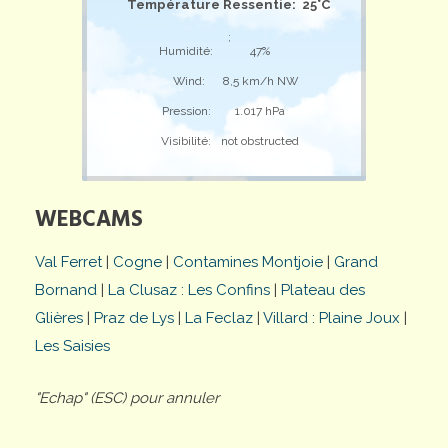
Température Ressentie: 25°C
;
Humidité:
47%
Wind:
8,5 km/h NW
Pression:
1.017 hPa
Visibilité:
not obstructed
WEBCAMS
Val Ferret
|
Cogne
|
Contamines Montjoie
|
Grand
Bornand
|
La Clusaz : Les Confins
|
Plateau des
Glières
|
Praz de Lys
|
La Feclaz
|
Villard : Plaine Joux
|
Les Saisies
"Echap" (ESC) pour annuler