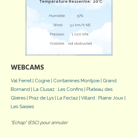
Température Ressentie: 20°C
;
Humidité:
57%
Wind:
3,1 km/h NE
Pression:
1.020 hPa
Visibilité:
not obstructed
WEBCAMS
Val Ferret
|
Cogne
|
Contamines Montjoie
|
Grand
Bornand
|
La Clusaz : Les Confins
|
Plateau des
Glières
|
Praz de Lys
|
La Feclaz
|
Villard : Plaine Joux
|
Les Saisies
"Echap" (ESC) pour annuler