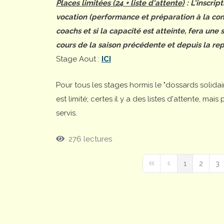
Places limitées (24 + liste d'attente)
: L'inscrip
vocation (performance et préparation à la comp
coachs et si la capacité est atteinte, fera une
cours de la saison précédente et depuis la rep
Stage Aout :
ICI
Pour tous les stages hormis le "dossards solida
est limité; certes il y a des listes d'attente, ma
servis.
276 lectures
1
2
3
First Page
Previous Page