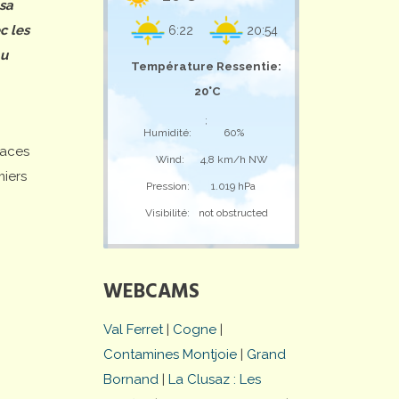
 sa
c les
6:22
20:54
au
Température Ressentie:
20°C
;
Humidité:
60%
laces
Wind:
4,8 km/h NW
miers
Pression:
1.019 hPa
Visibilité:
not obstructed
WEBCAMS
Val Ferret
|
Cogne
|
Contamines Montjoie
|
Grand
Bornand
|
La Clusaz : Les