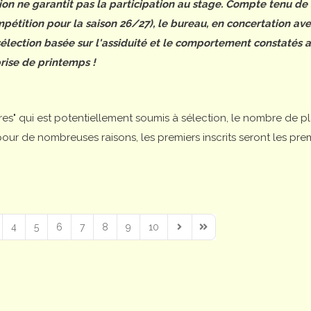
tion ne garantit pas la participation au stage. Compte tenu de
étition pour la saison 26/27), le bureau, en concertation ave
 sélection basée sur l'assiduité et le comportement constatés 
rise de printemps !
ires" qui est potentiellement soumis à sélection, le nombre de p
is pour de nombreuses raisons, les premiers inscrits seront les pre
4
5
6
7
8
9
10
Next Page
Last Page