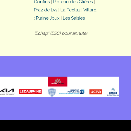
Confins
|
Plateau des Glières
|
Praz de Lys
|
La Feclaz
|
Villard
: Plaine Joux
|
Les Saisies
"Echap" (ESC) pour annuler