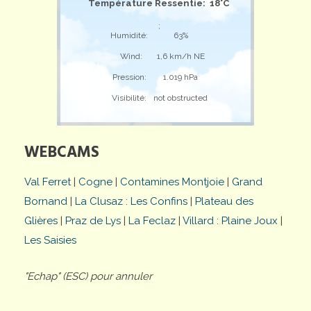
Température Ressentie: 18°C
;
Humidité:
63%
Wind:
1,6 km/h NE
Pression:
1.019 hPa
Visibilité:
not obstructed
WEBCAMS
Val Ferret
|
Cogne
|
Contamines Montjoie
|
Grand
Bornand
|
La Clusaz : Les Confins
|
Plateau des
Glières
|
Praz de Lys
|
La Feclaz
|
Villard : Plaine Joux
|
Les Saisies
"Echap" (ESC) pour annuler