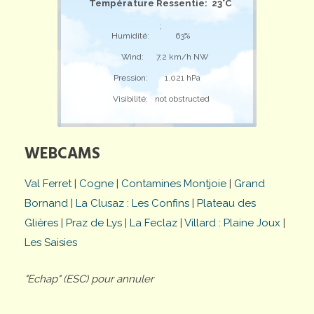
Température Ressentie: 23°C
;
Humidité:
63%
Wind:
7,2 km/h NW
Pression:
1.021 hPa
Visibilité:
not obstructed
WEBCAMS
Val Ferret
|
Cogne
|
Contamines Montjoie
|
Grand
Bornand
|
La Clusaz : Les Confins
|
Plateau des
Glières
|
Praz de Lys
|
La Feclaz
|
Villard : Plaine Joux
|
Les Saisies
"Echap" (ESC) pour annuler